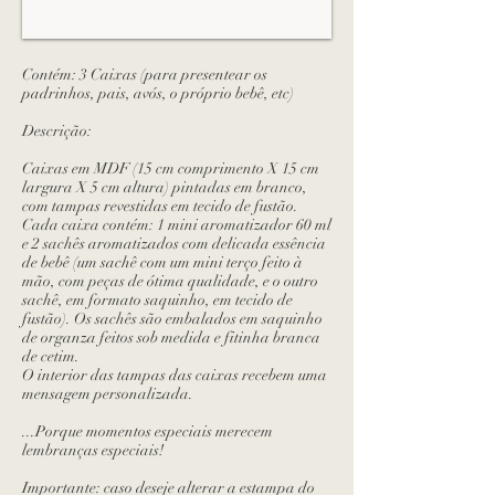
Contém: 3 Caixas (para presentear os
padrinhos, pais, avós, o próprio bebê, etc)
Descrição:
Caixas em MDF
(15 cm comprimento X 15 cm
largura X 5 cm altura) pintadas em branco,
com tampas revestidas em tecido de fustão.
Cada caixa contém: 1 mini aromatizador 60 ml
e 2 sachês aromatizados com delicada essência
de bebê (um sachê com um mini terço feito à
mão, com peças de ótima qualidade, e o outro
sachê, em formato saquinho, em tecido de
fustão). Os sachês são embalados em saquinho
de organza feitos sob medida e fitinha branca
de cetim.
O interior das tampas das caixas recebem uma
mensagem personalizada.
...Porque momentos especiais merecem
lembranças especiais!
Importante: caso deseje alterar a estampa do